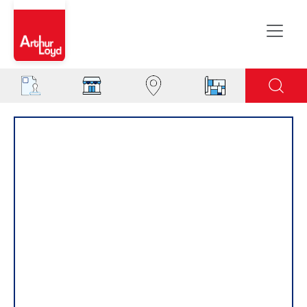
Aisne