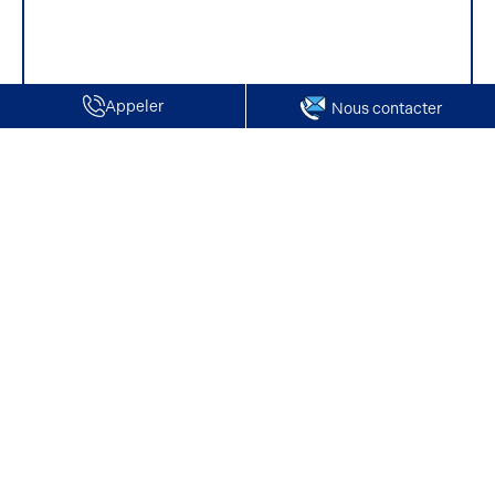
Appeler
Nous contacter
Accueil
Locaux commerciaux à louer
Nos offres de locaux commerciaux à louer à Saint-Quentin
Nos offres de locaux commerciaux à louer à
Saint-Quentin
Vous envisagez d’implanter votre commerce à Saint-Quentin