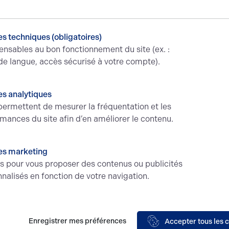
s techniques (obligatoires)
ensables au bon fonctionnement du site (ex. :
de langue, accès sécurisé à votre compte).
s analytiques
ermettent de mesurer la fréquentation et les
mances du site afin d’en améliorer le contenu.
NSEIL EN IMMOBILIER D'ENTR
es marketing
és pour vous proposer des contenus ou publicités
ns de 74 agences et 330 collaborateurs dans toute la France.
nalisés en fonction de votre navigation.
vous de locaux commerciaux, de bureaux, de terrains ou encore de loca
met d'être le premier réseau national en conseil immobilier d'entrepr
Enregistrer mes préférences
Accepter tous les 