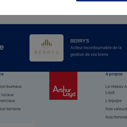
BERRY'S
e
Acteur incontournable de la
gestion de vos biens
ce
A propos
ion bureaux
Le réseau A
Loyd
 locaux
erciaux
L'équipe
ion terrains
Nos valeur
Nos honora