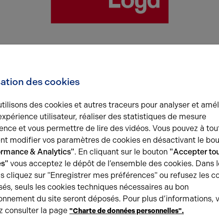
UN BROKER PAS COMME LES A
sation des cookies
adossés à une banque ou un fonds d’investissement, Arthur Loyd est 
au sein du réseau, en grande partie eux-mêmes entrepreneurs et dirige
tilisons des cookies et autres traceurs pour analyser et amél
arque : l’entrepreneuriat et le développement d’entreprises au trave
expérience utilisateur, réaliser des statistiques de mesure
ence et vous permettre de lire des vidéos. Vous pouvez à tou
t modifier vos paramètres de cookies en désactivant le bo
ppuie sur la force d'un réseau de professionnels indépendants ancré
ormance & Analytics"
. En cliquant sur le bouton
"Accepter tou
garantit un professionnalisme, un savoir-faire et une réactivité à la h
es"
vous acceptez le dépôt de l’ensemble des cookies. Dans l
s cliquez sur "Enregistrer mes préférences" ou refusez les c
és, seuls les cookies techniques nécessaires au bon
onnement du site seront déposés. Pour plus d’informations, 
z consulter la page
"Charte de données personnelles".