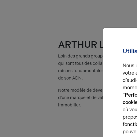
ARTHUR LOYD, 
Utili
Loin des grands groupes financiarisés 
qui sont tous des collaborateurs actifs 
Nous u
raisons fondamentales du succès de la m
votre 
de son ADN.
d’audi
momen
Notre modèle de développement, qui s'a
"Perf
d'une marque et de valeurs fortes, vous 
cooki
immobilier.
où vou
propos
foncti
pouve