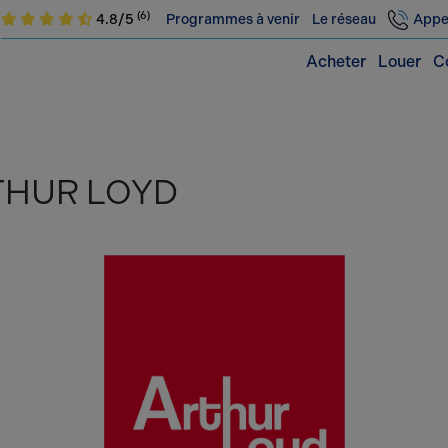
(6)
4.8/5
Programmes à venir
Le réseau
Appe
Acheter
Louer
C
THUR LOYD