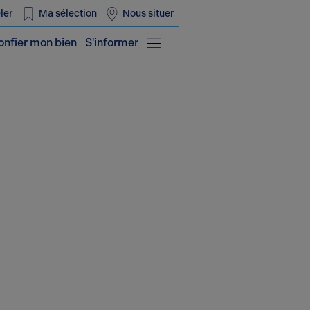
ler
Ma sélection
Nous situer
onfier mon bien
S'informer