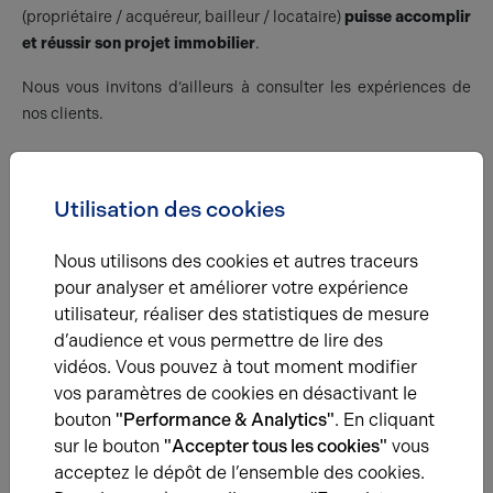
(propriétaire / acquéreur, bailleur / locataire)
puisse accomplir
et réussir son projet immobilier
.
Nous vous invitons d’ailleurs à consulter les
expériences de
nos clients
.
Propriétaire / Bailleurs
Utilisation des cookies
Vous souhaitez
louer
ou
vendre
votre actif ou simplement vous
Nous utilisons des cookies et autres traceurs
y réfléchissez.
pour analyser et améliorer votre expérience
Nous pouvons dans un 1er temps faire une
évaluation de votre
utilisateur, réaliser des statistiques de mesure
bien
. Ceci vous permettra de vous positionner et prendre une
d’audience et vous permettre de lire des
décision quant à la vente ou la location de celui-ci. Cette
vidéos. Vous pouvez à tout moment modifier
évaluation prend en considération l
’actif dans son
vos paramètres de cookies en désactivant le
environnement géographique
, de ses
prestations
et
bouton
"Performance & Analytics"
. En cliquant
des
biens concurrents
à l’instant T du marché.
sur le bouton
"Accepter tous les cookies"
vous
acceptez le dépôt de l’ensemble des cookies.
En conformité avec la loi, un contrat (mandat) de vente ou de