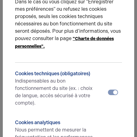
Dans le cas où vous cliquez sur "Enregistrer
location sera rédigé en précisant les éléments techniques et
mes préférences" ou refusez les cookies
financiers.
proposés, seuls les cookies techniques
nécessaires au bon fonctionnement du site
Des
opérations de prospection
et de
communication
seront
seront déposés. Pour plus d’informations, vous
mis en œuvre afin de cibler de potentiels preneurs.
pouvez consulter la page
"Charte de données
Des rapports de commercialisation vous seront présentés pour
personnelles".
vous faire part de ce qui a été mis en place, d’échanger sur les
potentiels preneurs ou acquéreurs, des recommandations que
nous pouvons vous apporter.
Cookies techniques (obligatoires)
Indispensables au bon
fonctionnement du site (ex. : choix
Dispositif Tracfin
de langue, accès sécurisé à votre
Article L.561-1 du Code monétaire et financier
compte).
Les obligations des professionnels de l'immobilier:
Dans le cadre de la vente, de l'achat ou de la location d'un
Cookies analytiques
bien, le professionnel de l'immobilier doit s'assurer, par la
Nous permettent de mesurer la
présentation d'un document officiel, de votre identité et, le cas