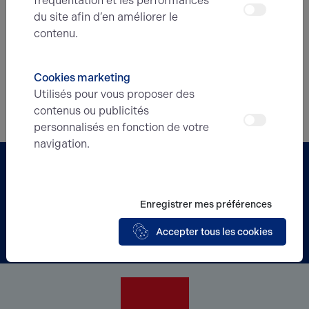
fréquentation et les performances
échéant, de celle du bénéficiaire effectif de l'opération. Il vous
du site afin d’en améliorer le
demandera également des informations relatives à la
contenu.
composition de votre patrimoine et aux modalités de
financement du bien.
Cookies marketing
Document à transmettre obligatoirement (copies): pièce
Utilisés pour vous proposer des
d'identité, statuts, K-bis, justificatif de domicile (taxe foncière,
contenus ou publicités
factures), déclaration de revenus ou bilan
personnalisés en fonction de votre
navigation.
Partenaire
BERRY'S
Enregistrer mes préférences
Acteur incontournable de la gestion
Accepter tous les cookies
de vos biens