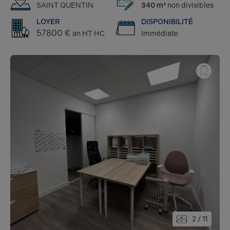
SAINT QUENTIN
340 m²
non divisibles
LOYER
DISPONIBILITÉ
57800 €
an HT HC
Immédiate
2
/ 11