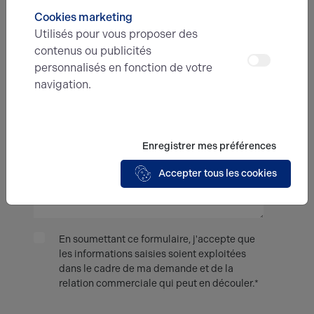
Cookies marketing
Utilisés pour vous proposer des
contenus ou publicités
Type d'offre
personnalisés en fonction de votre
navigation.
Message
Enregistrer mes préférences
Accepter tous les cookies
En soumettant ce formulaire, j'accepte que
les informations saisies soient exploitées
dans le cadre de ma demande et de la
relation commerciale qui peut en découler.*