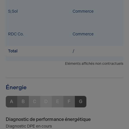
S;Sol
Commerce
RDC Co.
Commerce
Total
/
Eléments affichés non contractuels
Énergie
A
B
C
D
E
F
G
Diagnostic de performance énergétique
Diagnostic DPE en cours