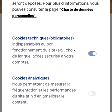
seront déposés. Pour plus d’informations, vous
pouvez consulter la page
"Charte de données
personnelles".
Nous avons hâte de vous lire,
prenez contact !
Cookies techniques (obligatoires)
Indispensables au bon
Nom*
fonctionnement du site (ex. : choix
de langue, accès sécurisé à votre
compte).
Prénom*
Cookies analytiques
Nous permettent de mesurer la
fréquentation et les performances
E-mail*
du site afin d’en améliorer le
contenu.
N° de téléphone*