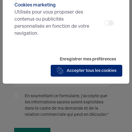
Cookies marketing
Utilisés pour vous proposer des
Type d'offre
contenus ou publicités
personnalisés en fonction de votre
navigation.
Message
Enregistrer mes préférences
Accepter tous les cookies
En soumettant ce formulaire, j'accepte que
les informations saisies soient exploitées
dans le cadre de ma demande et de la
relation commerciale qui peut en découler.*