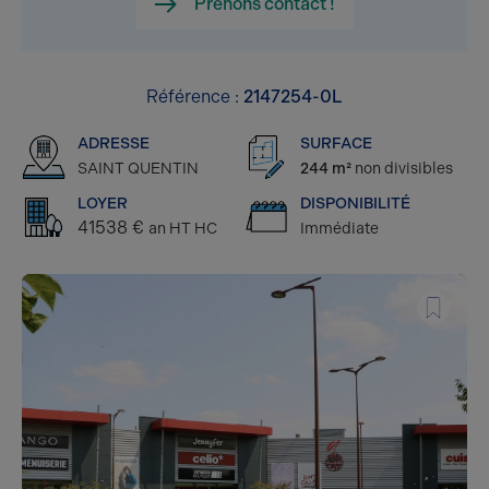
Prenons contact !
Référence :
2147254-0L
ADRESSE
SURFACE
SAINT QUENTIN
244 m²
non divisibles
LOYER
DISPONIBILITÉ
41538 €
an HT HC
Immédiate