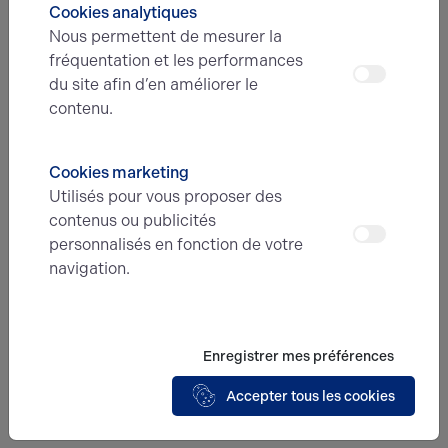
Cookies analytiques
Nous permettent de mesurer la
Nom*
fréquentation et les performances
du site afin d’en améliorer le
contenu.
Prénom*
Cookies marketing
Utilisés pour vous proposer des
E-mail*
contenus ou publicités
personnalisés en fonction de votre
navigation.
N° de téléphone*
Enregistrer mes préférences
Type d'offre
Accepter tous les cookies