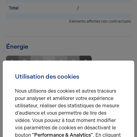
Total
/
Eléments affichés non contractuels
Énergie
A
B
C
D
E
F
G
Utilisation des cookies
Diagnostic de performance énergétique
Diagnostic DPE en cours
Nous utilisons des cookies et autres traceurs
pour analyser et améliorer votre expérience
A
utilisateur, réaliser des statistiques de mesure
B
C
D
E
F
G
d’audience et vous permettre de lire des
vidéos. Vous pouvez à tout moment modifier
Indice d'émission de gaz à effet de serre
vos paramètres de cookies en désactivant le
Diagnostic GES en cours
bouton
"Performance & Analytics"
. En cliquant