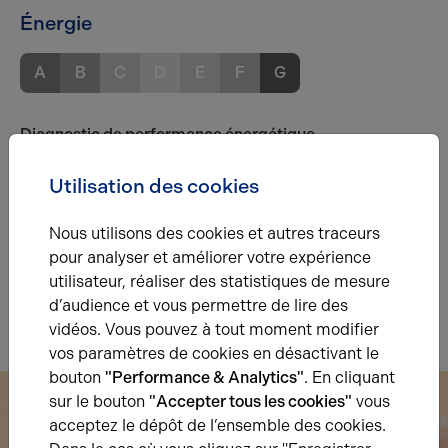
Énergie
A
B
C
D
E
F
G
Diagnostic de performance énergétique
Diagnostic DPE en cours
Utilisation des cookies
A
B
C
D
E
F
G
Nous utilisons des cookies et autres traceurs
pour analyser et améliorer votre expérience
Indice d'émission de gaz à effet de serre
utilisateur, réaliser des statistiques de mesure
Diagnostic GES en cours
d’audience et vous permettre de lire des
vidéos. Vous pouvez à tout moment modifier
vos paramètres de cookies en désactivant le
bouton
"Performance & Analytics"
. En cliquant
sur le bouton
"Accepter tous les cookies"
vous
acceptez le dépôt de l’ensemble des cookies.