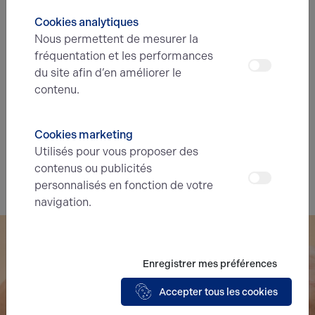
A
B
C
D
E
F
G
Cookies analytiques
Nous permettent de mesurer la
Diagnostic de performance énergétique
fréquentation et les performances
Diagnostic DPE en cours
du site afin d’en améliorer le
contenu.
A
B
C
D
E
F
G
Cookies marketing
Indice d'émission de gaz à effet de serre
Utilisés pour vous proposer des
Diagnostic GES en cours
contenus ou publicités
personnalisés en fonction de votre
navigation.
Enregistrer mes préférences
Accepter tous les cookies