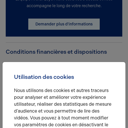
accompagne le long de votre recherche.
Demander plus d'informations
Conditions financières et dispositions
Type
Bureaux
Utilisation des cookies
Régime fiscal
TVA
Honoraires vente
6% HT du prix NV à la charge
Nous utilisons des cookies et autres traceurs
de l'acquéreur
pour analyser et améliorer votre expérience
Conditions particulières à la vente
Montant de
utilisateur, réaliser des statistiques de mesure
charges communes à confirmer
d’audience et vous permettre de lire des
vidéos. Vous pouvez à tout moment modifier
vos paramètres de cookies en désactivant le
Étage
Type