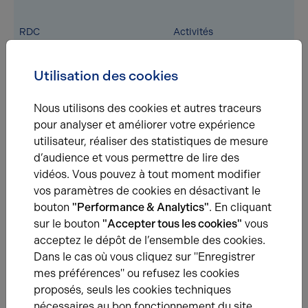
RDC
Activités
Utilisation des cookies
RDC
Activités
Nous utilisons des cookies et autres traceurs
pour analyser et améliorer votre expérience
utilisateur, réaliser des statistiques de mesure
RDC
Activités
d’audience et vous permettre de lire des
vidéos. Vous pouvez à tout moment modifier
vos paramètres de cookies en désactivant le
RDC
Activités
bouton
"Performance & Analytics"
. En cliquant
sur le bouton
"Accepter tous les cookies"
vous
acceptez le dépôt de l’ensemble des cookies.
RDC
Activités
Dans le cas où vous cliquez sur "Enregistrer
mes préférences" ou refusez les cookies
proposés, seuls les cookies techniques
nécessaires au bon fonctionnement du site
RDC
Activités