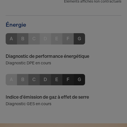
Eléments affichés non contractuels
Énergie
A
B
C
D
E
F
G
Diagnostic de performance énergétique
Diagnostic DPE en cours
A
B
C
D
E
F
G
Indice d'émission de gaz à effet de serre
Diagnostic GES en cours