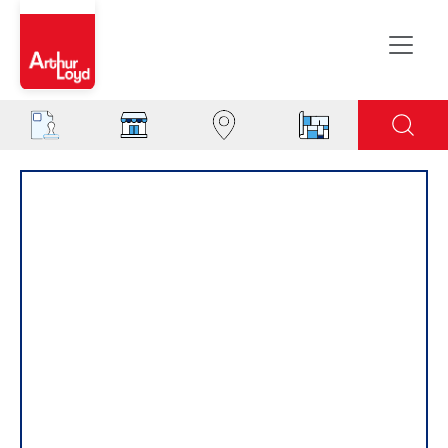
Aisne