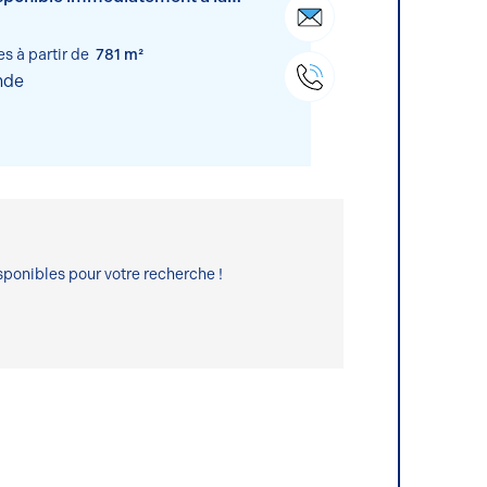
ur la Nationale 2 entre Laon et
 km de Paris.
es à partir de
781 m²
nde
ponibles pour votre recherche !