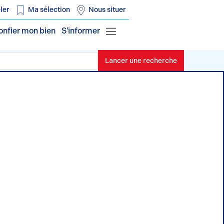
ler
Ma sélection
Nous situer
onfier mon bien
S'informer
Lancer une recherche