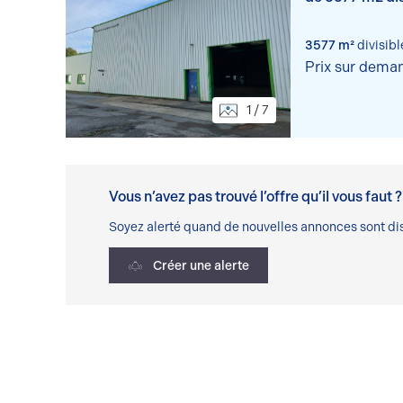
vente, situés s
Soissons, à 120
3577 m²
divisibl
Prix sur dema
1 / 7
Vous n’avez pas trouvé l’offre qu’il vous faut ?
Soyez alerté quand de nouvelles annonces sont dis
Créer une alerte