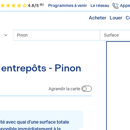
(6)
4.8/5
Programmes à venir
Le réseau
Appe
Acheter
Louer
C
 entrepôts - Pinon
Agrandir la carte
té avec quai d'une surface totale
sponible immédiatement à la