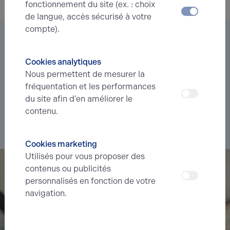
fonctionnement du site (ex. : choix
de langue, accès sécurisé à votre
compte).
Vous êtes à la recherche d’un bien
immobilier ?
Cookies analytiques
Nous permettent de mesurer la
Déléguez votre projet
à nos experts et soyez prévenus des
fréquentation et les performances
nouvelles offres en
avant-première
correspondant à votre
du site afin d’en améliorer le
recherche.
contenu.
Je souhaite déléguer ma recherche
Cookies marketing
Utilisés pour vous proposer des
contenus ou publicités
personnalisés en fonction de votre
navigation.