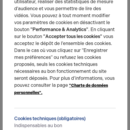
utilisateur, réaliser des statistiques de mesure
Le Parc d’Activités Le Royeux
Cette zone d’activités qui s’étend sur la commune de
d’audience et vous permettre de lire des
GAUCHY, est bordée à l’ouest par un axe routier important,
vidéos. Vous pouvez à tout moment modifier
la D1 qui bénéficie d’un accès autoroutier à quelques
vos paramètres de cookies en désactivant le
centaines de mètres, plus au sud.
bouton
"Performance & Analytics"
. En cliquant
sur le bouton
"Accepter tous les cookies"
vous
acceptez le dépôt de l’ensemble des cookies.
Dans le cas où vous cliquez sur "Enregistrer
mes préférences" ou refusez les cookies
Une question ?
proposés, seuls les cookies techniques
nécessaires au bon fonctionnement du site
Prenez contact avec nos experts pour vous
seront déposés. Pour plus d’informations, vous
accompagner dans votre projet d’immobilier
pouvez consulter la page
d’entreprise.
"Charte de données
personnelles".
Je prends contact
Cookies techniques (obligatoires)
Indispensables au bon