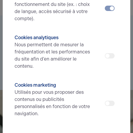
fonctionnement du site (ex. : choix
de langue, accès sécurisé à votre
compte).
Vous êtes à la recherche d’un bien
immobilier ?
Cookies analytiques
Nous permettent de mesurer la
Déléguez votre projet
à nos experts et soyez prévenus des
fréquentation et les performances
nouvelles offres en
avant-première
correspondant à votre
du site afin d’en améliorer le
recherche.
contenu.
Je souhaite déléguer ma recherche
Cookies marketing
Utilisés pour vous proposer des
contenus ou publicités
personnalisés en fonction de votre
navigation.