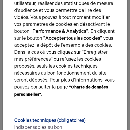
25.06.2025
utilisateur, réaliser des statistiques de mesure
d’audience et vous permettre de lire des
Ma Clôture Saniez se développe à Saint-Quentin
Notre agence a récemment accompagné l’enseigne Ma
vidéos. Vous pouvez à tout moment modifier
Clôture Saniez, spécialiste de l’aménagement d’extérieurs
vos paramètres de cookies en désactivant le
depuis plus de 40 ans, dans la location d’un local
bouton
"Performance & Analytics"
. En cliquant
commercial de 225 m² au cœur de la ZAC de la Vallée à
sur le bouton
"Accepter tous les cookies"
vous
Saint-Quentin.
acceptez le dépôt de l’ensemble des cookies.
Dans le cas où vous cliquez sur "Enregistrer
mes préférences" ou refusez les cookies
proposés, seuls les cookies techniques
Une question ?
nécessaires au bon fonctionnement du site
seront déposés. Pour plus d’informations, vous
Prenez contact avec nos experts pour vous
pouvez consulter la page
"Charte de données
accompagner dans votre projet d’immobilier
personnelles".
d’entreprise.
Je prends contact
Cookies techniques (obligatoires)
Indispensables au bon