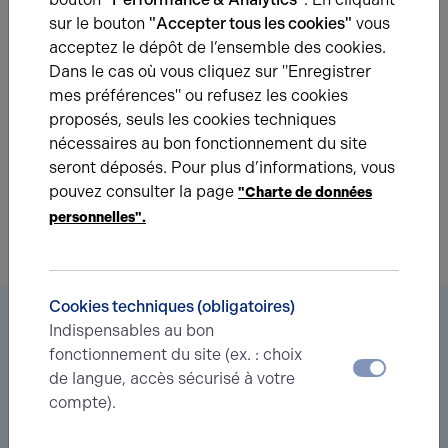
Une question ?
sur le bouton
"Accepter tous les cookies"
vous
acceptez le dépôt de l’ensemble des cookies.
Prenez contact avec nos experts pour vous
Dans le cas où vous cliquez sur "Enregistrer
accompagner dans votre projet d’immobilier
mes préférences" ou refusez les cookies
d’entreprise.
proposés, seuls les cookies techniques
nécessaires au bon fonctionnement du site
Je prends contact
seront déposés. Pour plus d’informations, vous
pouvez consulter la page
"Charte de données
personnelles".
Cookies techniques (obligatoires)
Vous êtes à la recherche d’un bien
Indispensables au bon
immobilier ?
fonctionnement du site (ex. : choix
de langue, accès sécurisé à votre
Déléguez votre projet
à nos experts et soyez prévenus des
compte).
nouvelles offres en
avant-première
correspondant à votre
recherche.