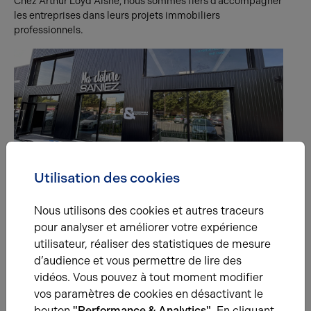
Chez Arthur Loyd Aisne, nous sommes fiers d’accompagner
les entreprises dans leurs projets immobiliers
professionnels.
25.06.2025
Utilisation des cookies
Ma Clôture Saniez se développe à Saint-Quentin
Notre agence a récemment accompagné l’enseigne Ma
Nous utilisons des cookies et autres traceurs
Clôture Saniez, spécialiste de l’aménagement d’extérieurs
pour analyser et améliorer votre expérience
depuis plus de 40 ans, dans la location d’un local
utilisateur, réaliser des statistiques de mesure
commercial de 225 m² au cœur de la ZAC de la Vallée à
Saint-Quentin.
d’audience et vous permettre de lire des
vidéos. Vous pouvez à tout moment modifier
vos paramètres de cookies en désactivant le
bouton
"Performance & Analytics"
. En cliquant