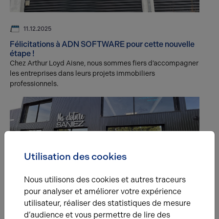
11.12.2025
Félicitations à ADN SOFTWARE pour cette nouvelle
étape !
Chez Arthur Loyd Aisne, nous sommes fiers d’accompagner
les entreprises dans leurs projets immobiliers
professionnels.
Utilisation des cookies
Nous utilisons des cookies et autres traceurs
25.06.2025
pour analyser et améliorer votre expérience
Ma Clôture Saniez se développe à Saint-Quentin
utilisateur, réaliser des statistiques de mesure
Notre agence a récemment accompagné l’enseigne Ma
d’audience et vous permettre de lire des
Clôture Saniez, spécialiste de l’aménagement d’extérieurs