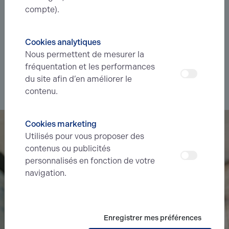
compte).
immobilier ?
Déléguez votre projet
à nos experts et soyez prévenus des
Cookies analytiques
nouvelles offres en
avant-première
correspondant à votre
Nous permettent de mesurer la
recherche.
fréquentation et les performances
du site afin d’en améliorer le
Je souhaite déléguer ma recherche
contenu.
Cookies marketing
Utilisés pour vous proposer des
contenus ou publicités
personnalisés en fonction de votre
navigation.
Enregistrer mes préférences