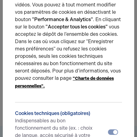
depuis plus de 40 ans, dans la location d’un local
vidéos. Vous pouvez à tout moment modifier
commercial de 225 m² au cœur de la ZAC de la Vallée à
vos paramètres de cookies en désactivant le
Saint-Quentin.
bouton
"Performance & Analytics"
. En cliquant
sur le bouton
"Accepter tous les cookies"
vous
acceptez le dépôt de l’ensemble des cookies.
Dans le cas où vous cliquez sur "Enregistrer
Une question ?
mes préférences" ou refusez les cookies
proposés, seuls les cookies techniques
Prenez contact avec nos experts pour vous
nécessaires au bon fonctionnement du site
accompagner dans votre projet d’immobilier
seront déposés. Pour plus d’informations, vous
d’entreprise.
pouvez consulter la page
"Charte de données
personnelles".
Je prends contact
Cookies techniques (obligatoires)
Indispensables au bon
fonctionnement du site (ex. : choix
de langue, accès sécurisé à votre
Vous êtes à la recherche d’un bien