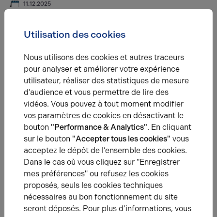
11.12.2025
Félicitations à ADN SOFTWARE pour cette nouvelle
étape !
Utilisation des cookies
Chez Arthur Loyd Aisne, nous sommes fiers d’accompagner
les entreprises dans leurs projets immobiliers
Nous utilisons des cookies et autres traceurs
professionnels.
pour analyser et améliorer votre expérience
utilisateur, réaliser des statistiques de mesure
d’audience et vous permettre de lire des
vidéos. Vous pouvez à tout moment modifier
vos paramètres de cookies en désactivant le
bouton
"Performance & Analytics"
. En cliquant
sur le bouton
"Accepter tous les cookies"
vous
acceptez le dépôt de l’ensemble des cookies.
25.06.2025
Dans le cas où vous cliquez sur "Enregistrer
Ma Clôture Saniez se développe à Saint-Quentin
mes préférences" ou refusez les cookies
Notre agence a récemment accompagné l’enseigne Ma
proposés, seuls les cookies techniques
Clôture Saniez, spécialiste de l’aménagement d’extérieurs
nécessaires au bon fonctionnement du site
depuis plus de 40 ans, dans la location d’un local
seront déposés. Pour plus d’informations, vous
commercial de 225 m² au cœur de la ZAC de la Vallée à