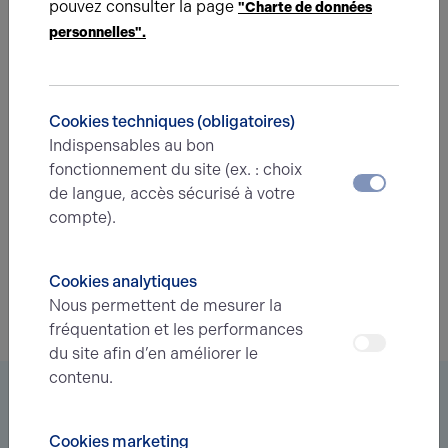
Saint-Quentin.
pouvez consulter la page
"Charte de données
personnelles".
Une question ?
Cookies techniques (obligatoires)
Prenez contact avec nos experts pour vous
Indispensables au bon
accompagner dans votre projet d’immobilier
fonctionnement du site (ex. : choix
d’entreprise.
de langue, accès sécurisé à votre
compte).
Je prends contact
Cookies analytiques
Nous permettent de mesurer la
fréquentation et les performances
du site afin d’en améliorer le
contenu.
Vous êtes à la recherche d’un bien
immobilier ?
Cookies marketing