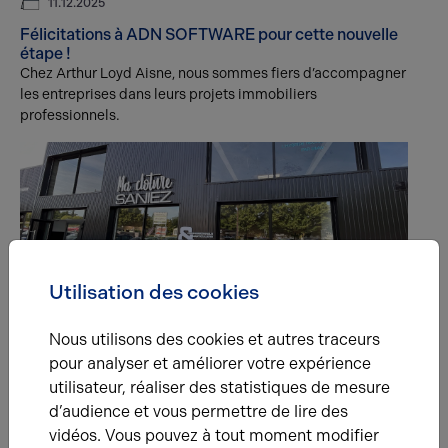
11.12.2025
Félicitations à ADN SOFTWARE pour cette nouvelle
étape !
Chez Arthur Loyd Aisne, nous sommes fiers d’accompagner
les entreprises dans leurs projets immobiliers
professionnels.
Utilisation des cookies
25.06.2025
Nous utilisons des cookies et autres traceurs
Ma Clôture Saniez se développe à Saint-Quentin
Notre agence a récemment accompagné l’enseigne Ma
pour analyser et améliorer votre expérience
Clôture Saniez, spécialiste de l’aménagement d’extérieurs
utilisateur, réaliser des statistiques de mesure
depuis plus de 40 ans, dans la location d’un local
d’audience et vous permettre de lire des
commercial de 225 m² au cœur de la ZAC de la Vallée à
vidéos. Vous pouvez à tout moment modifier
Saint-Quentin.