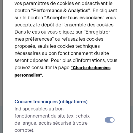
vos paramètres de cookies en désactivant le
bouton
"Performance & Analytics"
. En cliquant
sur le bouton
"Accepter tous les cookies"
vous
acceptez le dépôt de l’ensemble des cookies.
Une question ?
Dans le cas où vous cliquez sur "Enregistrer
mes préférences" ou refusez les cookies
Prenez contact avec nos experts pour vous
proposés, seuls les cookies techniques
accompagner dans votre projet d’immobilier
nécessaires au bon fonctionnement du site
d’entreprise.
seront déposés. Pour plus d’informations, vous
pouvez consulter la page
"Charte de données
Je prends contact
personnelles".
Cookies techniques (obligatoires)
Indispensables au bon
Vous êtes à la recherche d’un bien
fonctionnement du site (ex. : choix
de langue, accès sécurisé à votre
immobilier ?
compte).