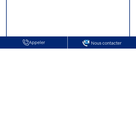
Appeler
Nous contacter
Accueil
Locaux commerciaux à vendre
Aisne
Nos offres de locaux commerciaux en vente
dans l’Aisne
Vous recherchez un
local commercial à vendre
dans l’Aisne