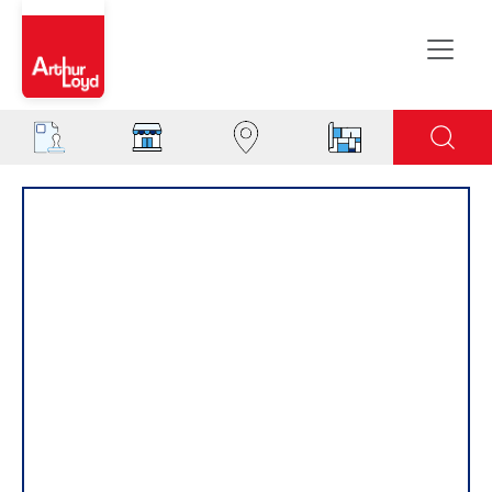
Aisne