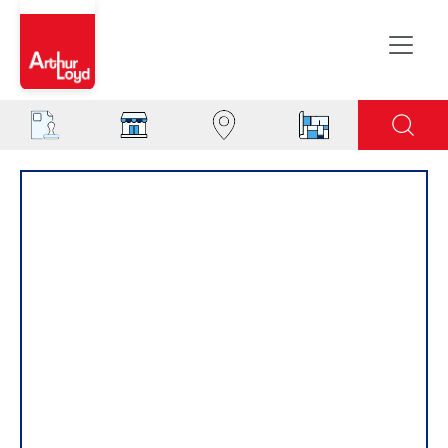
Aisne