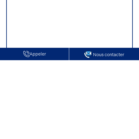
Appeler
Nous contacter
Accueil
Achat Locaux d'activité entrepôts - Rouvroy
Achat Locaux d'activité entrepôts -