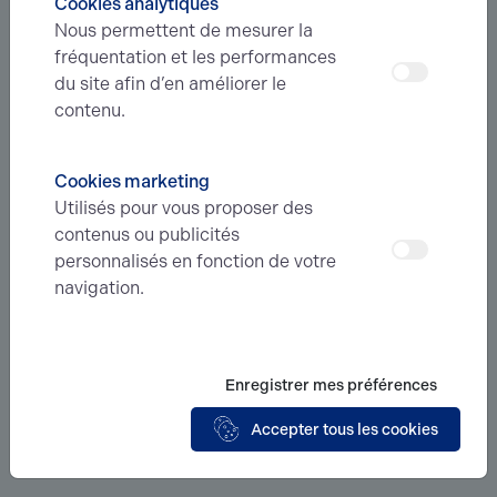
Cookies analytiques
Nous permettent de mesurer la
Nous contacter
fréquentation et les performances
du site afin d’en améliorer le
contenu.
A propos
Le réseau Arthur Loyd
Cookies marketing
L'équipe
Utilisés pour vous proposer des
Nos valeurs
contenus ou publicités
Nos honoraires
personnalisés en fonction de votre
navigation.
Métiers
Transaction
Evaluation
Enregistrer mes préférences
Conseils
Accepter tous les cookies
Investissement
Logistique