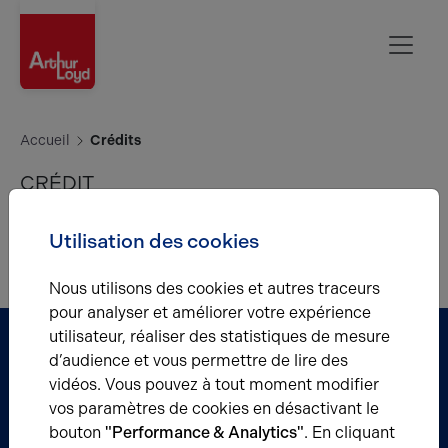
Aisne
Accueil
Crédits
CRÉDIT
Texte par défaut
Utilisation des cookies
Création du site :
Agence GDA
Photos : Fotolia, Brice Robert Arthur Loyd
Nous utilisons des cookies et autres traceurs
pour analyser et améliorer votre expérience
utilisateur, réaliser des statistiques de mesure
Partenaire
d’audience et vous permettre de lire des
vidéos. Vous pouvez à tout moment modifier
BERRY'S
vos paramètres de cookies en désactivant le
Acteur incontournable de la gestion
bouton
"Performance & Analytics"
. En cliquant
de vos biens