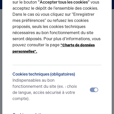
sur le bouton
"Accepter tous les cookies"
vous
acceptez le dépôt de l’ensemble des cookies.
Dans le cas où vous cliquez sur "Enregistrer
mes préférences" ou refusez les cookies
proposés, seuls les cookies techniques
nécessaires au bon fonctionnement du site
seront déposés. Pour plus d’informations, vous
pouvez consulter la page
"Charte de données
Faîtes-nous part de votre projet !
personnelles".
Votre agence dans l'Aisne
8 Boulevard Gambetta, Soissons 02200
Cookies techniques (obligatoires)
Indispensables au bon
fonctionnement du site (ex. : choix
Service
de langue, accès sécurisé à votre
Location bureaux
compte).
Achat locaux commerciaux
Location terrains