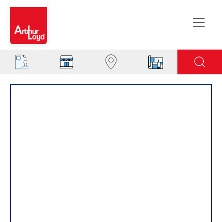
Aisne