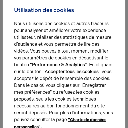
Notre agence déménage !
✨ À partir du 15 Juillet, retrouvez-nous dans un lieu encore
Utilisation des cookies
plus accueillant !
Nous utilisons des cookies et autres traceurs
pour analyser et améliorer votre expérience
utilisateur, réaliser des statistiques de mesure
d’audience et vous permettre de lire des
vidéos. Vous pouvez à tout moment modifier
vos paramètres de cookies en désactivant le
bouton
"Performance & Analytics"
. En cliquant
17.02.2025
sur le bouton
"Accepter tous les cookies"
vous
acceptez le dépôt de l’ensemble des cookies.
Pôle du Griffon : une zone d'activités idéalement
située au nord de Laon
Dans le cas où vous cliquez sur "Enregistrer
Le pôle d’activités du Griffon offre aux entreprises
mes préférences" ou refusez les cookies
industrielles, artisanales et de services un emplacement
proposés, seuls les cookies techniques
stratégique au croisement de la RN2 et de l’A26.
nécessaires au bon fonctionnement du site
seront déposés. Pour plus d’informations, vous
pouvez consulter la page
"Charte de données
personnelles".