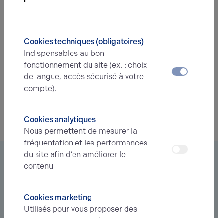
Une question ?
Prenez contact avec nos experts pour vous
Cookies techniques (obligatoires)
accompagner dans votre projet d’immobilier
Indispensables au bon
d’entreprise.
fonctionnement du site (ex. : choix
de langue, accès sécurisé à votre
Je prends contact
compte).
Cookies analytiques
Nous permettent de mesurer la
fréquentation et les performances
du site afin d’en améliorer le
Vous êtes à la recherche d’un bien
contenu.
immobilier ?
Déléguez votre projet
à nos experts et soyez prévenus des
Cookies marketing
nouvelles offres en
avant-première
correspondant à votre
Utilisés pour vous proposer des